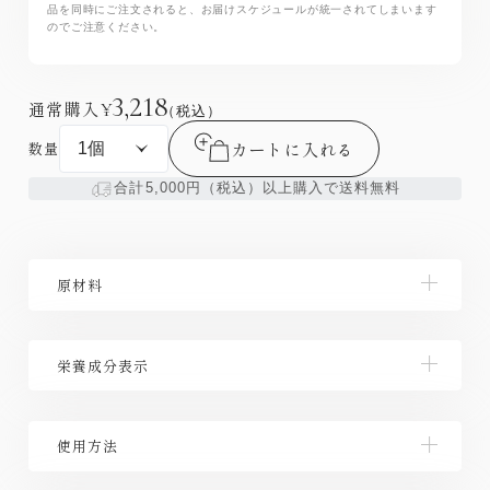
品を同時にご注文されると、お届けスケジュールが統一されてしまいます
のでご注意ください。
3,218
通常購入
¥
（税込）
カートに入れる
数量
合計5,000円（税込）以上購入で送料無料
原材料
チンピ末 国内製造 、 難消化性デキストリン 、 還元
栄養成分表示
麦芽糖水飴 、 金時ショウガ末 、 カンゾウエキス 、
キキョウ末 、ナツメ抽出物 デキストリン 、 ナツメ抽
出物（デキストリン、ナツメエキス）、松葉末、ボス
【栄養成分表示 4 粒 1440 mg 当たり 】 エネルギー
ウェリアセラータ抽出物／キトサン（かに由来）、 ビ
使用方法
5.72 kcal 、 たんぱく質 0.26 ｇ 、 脂質 0.08 ｇ 、
タミン C 、 結晶セルロース 、 ショ糖脂肪酸エステル
炭水化物 0.99 ｇ 、 食塩相当量 0.0008 ｇ （※この