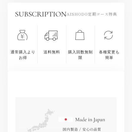
表示値は目安です 。） チンピ末100 mg 、 金時ショ
栄養補助食品として１日4 粒を目安に 、 水またはぬ
ウガ末 50 mg 、 カンゾウエキス 50 mg 、 ポスウェ
るま湯とともにお召し上がりください 。 短期間で大
SUBSCRIPTION
AISHODO定期コース特典
リアセラータ抽出物 50 mg
量にとることは避けてください。
通常購入より
送料無料
購入回数無制
各種変更も
お得
限
簡単