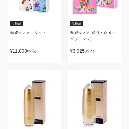
化粧品
化粧品
舞妓マスク セット
舞妓マスク(緑茶・Q10・
プラセンタ)
¥11,000
¥3,025
(税込)
(税込)