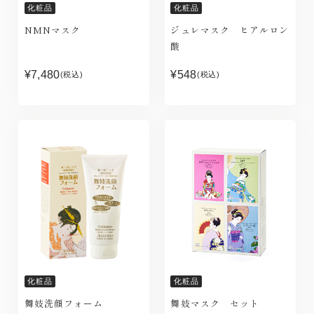
化粧品
化粧品
NMNマスク
ジュレマスク ヒアルロン
酸
¥7,480
¥548
(税込)
(税込)
化粧品
化粧品
舞妓洗顔フォーム
舞妓マスク セット