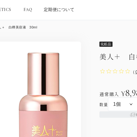
ETICS
FAQ
定期便について
人＋ 白樺美容液 30ml
化粧品
美人＋ 白
（
8,
¥
通常購入
数量