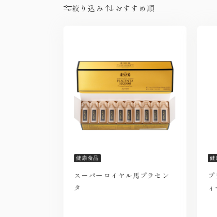
絞り込み
健康食品
健
スーパーロイヤル馬プラセン
プ
タ
ィ