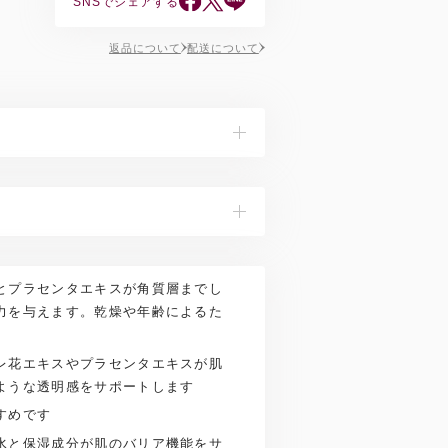
SNSでシェアする
返品について
配送について
センカ/ヤグルマギク/カミツレ/ホップ/ラ
/セイヨウニワトコ/フユボダイジュ/フキタ
加水分解コラーゲン、アセチルヘキサペプチ
ン根エキス、サッカロミセスセレビシアエエ
、乳液やクリームの前にお使いください。
イズ種子エキス、カミツレ花エキス、フル
かつ均一になじませます。
ニン、グリセリン、ポリソルベート20、カル
とプラセンタエキスが角質層までし
ココエート、香料、フェノキシエタノール※
力を与えます。乾燥や年齢によるた
と一部異なる場合があります。実際の成分
レ花エキスやプラセンタエキスが肌
ような透明感をサポートします
すめです
水と保湿成分が肌のバリア機能をサ