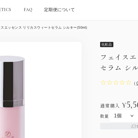
ETICS
FAQ
定期便について
スエッセンス リリカスウィートセラム シルキー(50ml)
化粧品
フェイスエ
セラム シル
（
5,5
¥
通常購入
数量