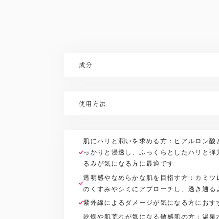
成分
水、温泉水、ＢＧ、（アルニカ/カワラヨモギ/トウキン
ベンダー/スイカズラ/ゼニアオイ/センチフォリアバラ
使用方法
ンポポ）花エキス、ヒアルロン酸Na、ユビキノン、
ド8、パルミトイルペンタペプチド4、オタネニンジ
毎日の朝、夜のお手入れに。化粧水で肌を整えてから
キス、マグワ根皮エキス、ローヤルゼリーエキス、ダ
ディスペンサー2回押し分を手にとり、顔全体に丁寧
ボ酸、アラントイン、グリチルリチン酸2Ｋ、アルギ
肌にハリと潤いを求める方：ヒアルロン酸
ボマー、ペンチレングリコール、PEG20ソルビタン
っかりと浸透し、ふっくらとしたハリと弾
商品の改良や表示方法の変更などにより、実際の成分
るみが気になる方に最適です
は商品の表示をご覧ください。
透明感やなめらかな肌を目指す方：カミツ
のくすみやシミにアプローチし、透き通る
紫外線によるダメージが気になる方におす
乾燥や肌荒れが気になる敏感肌の方：温泉