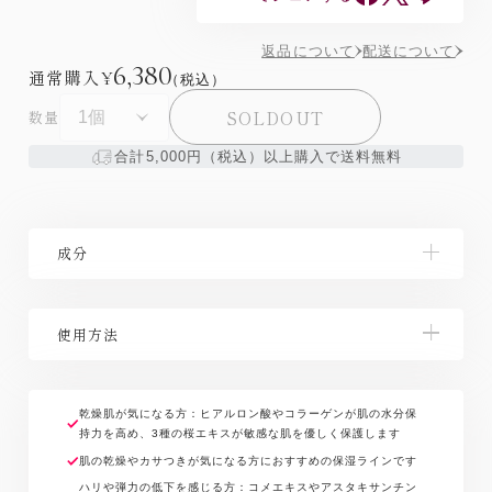
返品について
配送について
6,380
通常購入
¥
（税込）
SOLDOUT
数量
合計5,000円（税込）以上購入で送料無料
成分
水、BG、ミネラルオイル、グリセリン、ポリアクリル
使用方法
アミド、（C13，14）イソパラフィン、ヒアルロ ン酸
Na、水溶性コラーゲン、アスタキサンチン、サトザク
ラ花エキス、ソメイヨシノ葉エキス、スミノミ ザクラ
フェイスローションとエッセンスを使用した後、指先
果実エキス、コメエキス、スクワラン、ホホバ種子
に小豆粒大をとり、お顔全体によく馴染ませてくださ
乾燥肌が気になる方：ヒアルロン酸やコラーゲンが肌の水分保
油、ヘマトコッカスプルビアリスエキス、ジメ チコ
持力を高め、3種の桜エキスが敏感な肌を優しく保護します
い。
ン、グリコシルトレハロース、加水分解水添デンプ
肌の乾燥やカサつきが気になる方におすすめの保湿ラインです
ン、リンゴ酸、水添レシチン、ダイズステロール、 ト
ハリや弾力の低下を感じる方：コメエキスやアスタキサンチン