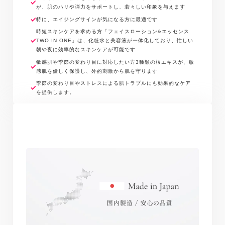
が、肌のハリや弾力をサポートし、若々しい印象を与えます
コフェロール、シアノコバラミン、ラウレス7、アス
コルビン酸、PG、香料、フェノキシエタノール※商品
特に、エイジングサインが気になる方に最適です
の改良や表示方法の変更などにより、実際の成分と一
時短スキンケアを求める方「フェイスローション&エッセンス
TWO IN ONE」は、化粧水と美容液が一体化しており、忙しい
部異なる場合があります。実際の成分は商品の表示を
朝や夜に効率的なスキンケアが可能です
ご覧ください。
敏感肌や季節の変わり目に対応したい方3種類の桜エキスが、敏
感肌を優しく保護し、外的刺激から肌を守ります
季節の変わり目やストレスによる肌トラブルにも効果的なケア
を提供します。