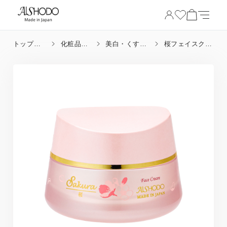
トップペ
化粧品_
美白・くすみ
桜フェイスクリ
ージ
目的
改善
ーム