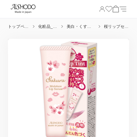
トップペー
化粧品_目
美白・くすみ
桜リップセラ
ジ
的
改善
ム