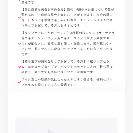
最適です
ン、テトラヘキシルデカン酸アスコルビル、ＢＧ、
【唇に自然な発色を求める方】唇のpH値や水分量に応じて色が
水、トリエチルヘキサン酸トリメチロールプロパン、
変わるので、自然な発色を楽しむことができます。自分の唇に
ジメチコン、ジメチルシリル化シリカ、１，２ヘキサ
合ったカラーを手軽に楽しみたい方や、ナチュラルメイクに合
ンジオール、赤２１８※商品の改良や表示方法の変更
うリップを探している方におすすめです
などにより、実際の成分と一部異なる場合がありま
【リップケアにこだわりたい方】3種類の桜エキス（サトザクラ
花エキス、ソメイヨシノ葉エキス、スミノミザクラ果実エキ
す。実際の成分は商品の表示をご覧ください。
ス）が配合され、敏感な唇を優しく保護します。唇が荒れやす
い方や、肌にやさしい成分でリップケアをしたい方にぴったり
です
【持ち運びが便利なリップを探している方】「桜リップセラ
ム」はチューブタイプで、バッグやポケットに入れて持ち運び
やすく、外出先でも手軽にリップケアが可能です
メイク直しや乾燥が気になったときにすぐ使える、便利なリッ
プセラムを探している方に最適です。