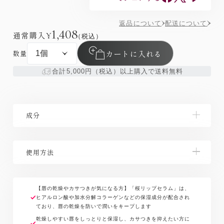
返品について
配送について
1,408
通常購入
¥
（税込）
カートに入れる
数量
合計5,000円（税込）以上購入で送料無料
成分
ミネラルオイル、水添ポリイソブテン、パルミチン酸
使用方法
デキストリン、ダイマージリノール酸ジ（イソステア
リル／フィトステリル）、メトキシケイヒ酸エチルヘ
キシル、トリ（カプリル酸／カプリン酸）グリセリ
チューブの先を唇に直接つけて適量をのばすか、指先
ル、リンゴ酸ジイソステアリル、ヒアルロン酸Ｎａ、
に適量をとってお使いください。
【唇の乾燥やカサつきが気になる方】「桜リップセラム」は、
加水分解コラーゲン、サトザクラ花エキス、ソメイヨ
ヒアルロン酸や加水分解コラーゲンなどの保湿成分が配合され
ており、唇の乾燥を防いで潤いをキープします
シノ葉エキス、スミノミザクラ果実エキス、コメ発酵
乾燥しやすい唇をしっとりと保湿し、カサつきを抑えたい方に
液、酒粕エキス、ジパルミトイルヒドロキシプロリ