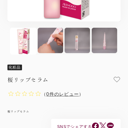
化粧品
桜リップセラム
（
0件のレビュー
）
桜リップセラム
SNSでシェアする