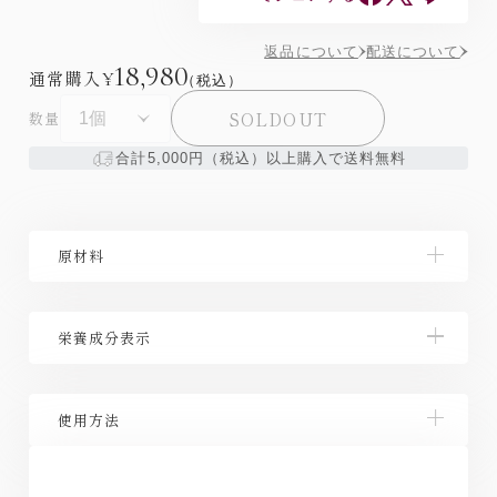
返品について
配送について
18,980
通常購入
¥
（税込）
SOLDOUT
数量
合計5,000円（税込）以上購入で送料無料
原材料
イソマルトデキストリン（国内製造）、冬虫夏草菌糸
栄養成分表示
体末、還元麦芽糖水飴、酵母（亜鉛含有）、L-カルニ
チンL酒石酸塩、ニコチンアミドモノヌクレオチド／
結晶セルロース、微粒二酸化ケイ素、ニコチン酸アミ
【栄養成分表示：1日3粒(990mg)当たり】 エネルギー
ド、ステアリン酸カルシウム、ビタミンＤ、ビタミン
使用方法
3.762 kcal、たんぱく質 0.188 g、脂質 0.031 g、炭
B2、ビタミンB1、葉酸
水化物 0.683 g、食塩相当量 0.0012 g、 ビタミンD
10.89μg、亜鉛 11.88mg
1日3粒を目安に、水またはぬるま湯とともにお召し上