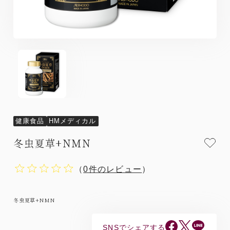
健康食品
HMメディカル
冬虫夏草+NMN
（
0件のレビュー
）
冬虫夏草+NMN
SNSでシェアする