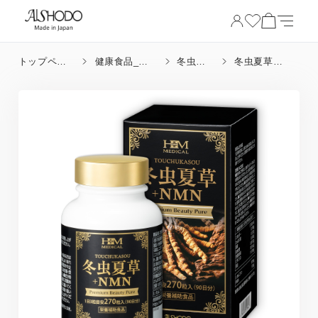
トップペー
健康食品_成
冬虫夏
冬虫夏草
ジ
分
草
+NMN