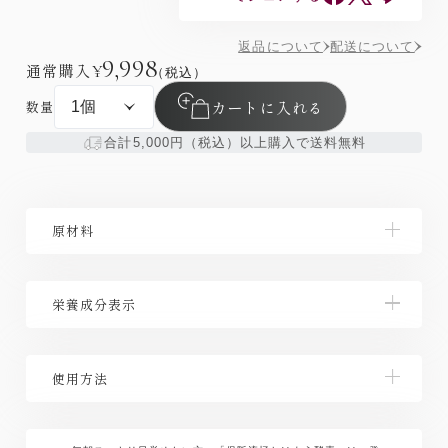
返品について
配送について
9,998
通常購入
¥
（税込）
カートに入れる
数量
合計5,000円（税込）以上購入で送料無料
原材料
植物発酵エキス（糖類（糖蜜（国内製造）、黒砂糖、
栄養成分表示
オリゴ糖）、野草類（ヨモギ、ウコン、ドクダミ、ハ
スの葉、高麗人参、センシンレン、オトギリソウ、ク
マザサ、タンポポの根、霊芝、アマチャヅル、トチュ
【栄養成分表示/1包(5g)当たり】 エネルギー
ウ葉、オオバコ、カンゾウ、マツ葉、ナンテンの葉、
使用方法
17kcal、炭水化物 4.15g、たんぱく質 0.07g、食塩相
アマドコロ、ツユ草、ツルナ、マカ、トンカットア
当量 0.01g、脂質 0.01g
リ、ハブソウ、ハト麦、スギナ、ビワ葉、ラカンカ、
１日１包を目安にお召し上がりください。そのままは
クコの実、レンセンソウ、モモの葉、イチョウ葉、ニ