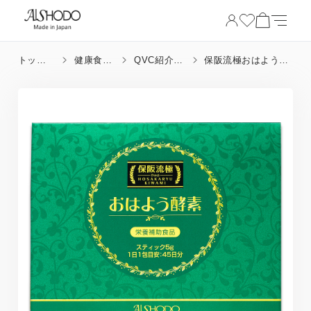
トップ
健康食品
QVC紹介健
保阪流極おはよう酵
ページ
_成分
康食品
素 （45包）