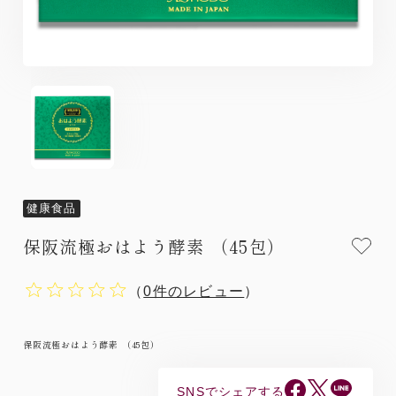
健康食品
保阪流極おはよう酵素 （45包）
（
0件のレビュー
）
保阪流極おはよう酵素 （45包）
SNSでシェアする