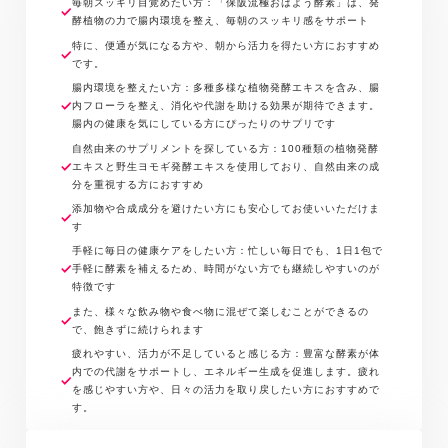
もちろん、炭酸水、ジュース、ヨーグルトなどの飲み
毎朝スッキリ目覚めたい方：「保阪流極おはよう酵素」は、発
ンドウ、イチジクの葉、ベニバナ、エゾウコギ、エン
酵植物の力で腸内環境を整え、毎朝のスッキリ感をサポート
物、食べ物に混ぜていただくと、さらに美味しくお召
メイソウ、モロヘイヤ、セッコツボク、アカメガシ
特に、便通が気になる方や、朝から活力を得たい方におすすめ
し上がりいただけます。
ワ、クコ葉、カキの葉、カミツレ、カリン、シソ葉、
です。
桑葉、メグスリの木、田七人参、キキョウ根、ナツ
腸内環境を整えたい方：多種多様な植物発酵エキスを含み、腸
内フローラを整え、消化や代謝を助ける効果が期待できます。
メ、サラシア、マタタビ、エビス草の種子、紅参、ア
腸内の健康を気にしている方にぴったりのサプリです
ガリクス、ルイボス、アムラの実、タマネギ外皮、キ
自然由来のサプリメントを探している方：100種類の植物発酵
ャッツクロー、ローズヒップ、ボタンボウフウ(長命
エキスと野生ヨモギ発酵エキスを使用しており、自然由来の成
草)粉末、月桂樹、グァバ葉、日本山人参葉、アメリカ
分を重視する方におすすめ
ニンジン、オタネニンジン果実、スピルリナ、ニラ種
添加物や合成成分を避けたい方にも安心してお使いいただけま
子、センナ茎、モリンガ、マリーゴールド、レモング
す
ラス、ガジュツ（紫ウコン）、黒クコの実、ギムネ
手軽に毎日の健康ケアをしたい方：忙しい毎日でも、1日1包で
マ、ハイビスカス、ザクロの花、カレンデュラ）、果
手軽に酵素を補えるため、時間がない方でも継続しやすいのが
特徴です
物類（ウメ、キンカン、イチジク、ミカン、パインア
また、様々な飲み物や食べ物に混ぜて楽しむことができるの
ップル、リンゴ、グレープ、メロン、レモン、グレー
で、飽きずに続けられます
プフルーツ、アンズ、ザクロ）、野菜類（トウガラ
疲れやすい、活力が不足していると感じる方：豊富な酵素が体
シ、ショウガ、シイタケ、ニンジン、タマネギ、パセ
内での代謝をサポートし、エネルギー生成を促進します。疲れ
リ、キャベツ、ゴボウ、モヤシ、ニンニク）、海藻類
を感じやすい方や、日々の活力を取り戻したい方におすすめで
（コンブ、フノリ））、ヨモギ発酵エキス、（一部に
す。
リンゴを含む）