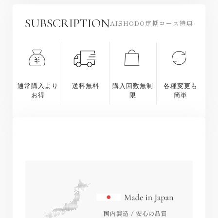
１日5粒を目安に、水またはぬるま湯とともにお召し
上がりください。短期間で大量に摂ることは避けてく
SUBSCRIPTION
AISHODO定期コース特典
ださい。
通常購入より
送料無料
購入回数無制
各種変更も
お得
限
簡単