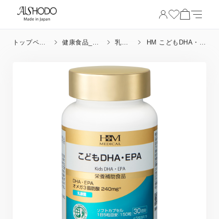
トップペー
健康食品_成
乳酸
HM こどもDHA・
ジ
分
菌
EPA