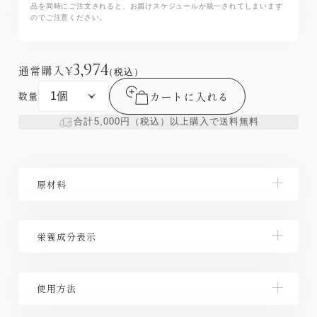
品を同時にご注文されると、お届けスケジュールが統一されてしまいます
のでご注意ください。
3,974
通常購入
¥
（税込）
カートに入れる
数量
合計5,000円（税込）以上購入で送料無料
原材料
DHA含有精製魚油(国内製造)、食用とうもろこし油、
栄養成分表示
殺菌乳酸菌末/ゼラチン、グリセリン、ミツロウ、グリ
セリン脂肪酸エステル、抽出ビタミンE、カラメル色
素、ビタミンD
【栄養成分表示：1日5粒(1,350mg)当たり】 エネルギ
使用方法
ー8.8kcalたんぱく質0.44ｇ脂質0.72ｇ-ｎ－3系脂肪
酸0.29ｇ炭水化物0.12ｇ食塩相当量0～0.038ｇ