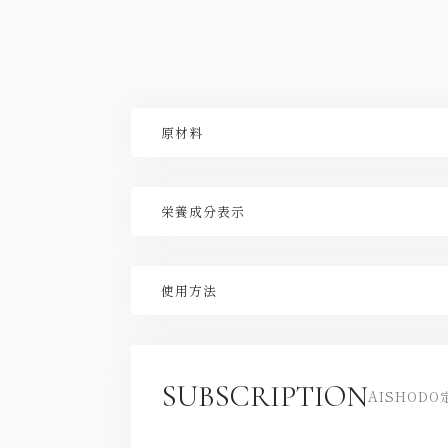
原材料
酵母エキス(酵母エキス、デキストリン)(国内製造)、
ン、ビタミンB6、ビタミンC、ステアリン酸カルシウ
栄養成分表示
【栄養成分表示：1日3粒(900mg)当たり】 エネルギー3.
物0.4g食塩相当量0.0029g
使用方法
１日3粒を目安に、水またはぬるま湯とともにお召し
避けてください。
SUBSCRIPTION
AISHOD