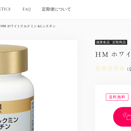
ETICS
FAQ
定期便について
HM ホワイトクルクミン＆Lシスチン
健康食品
定期商品
HM ホワ
（
送料無料