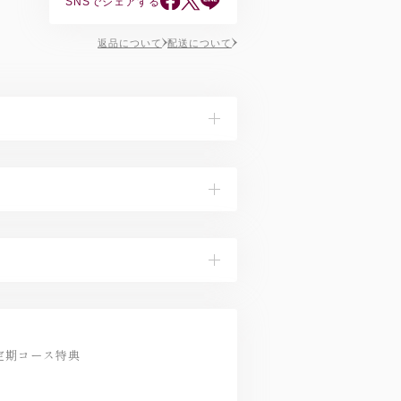
SNSでシェアする
返品について
配送について
還元型ウコン抽出物/セルロース、L-シスチ
ム、微粒酸化ケイ素、CMC、ビタミンB1
44kcalたんぱく質0.34g脂質0.05g炭水化
上がりください。短期間で大量に摂ることは
O定期コース特典