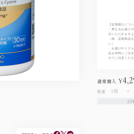
【定期購入につ
・異なるお届け
文いただきます
（例：定期商品を
い）
・お届けサイク
品を同時にご注
のでご注意くだ
4,
¥
通常購入
数量