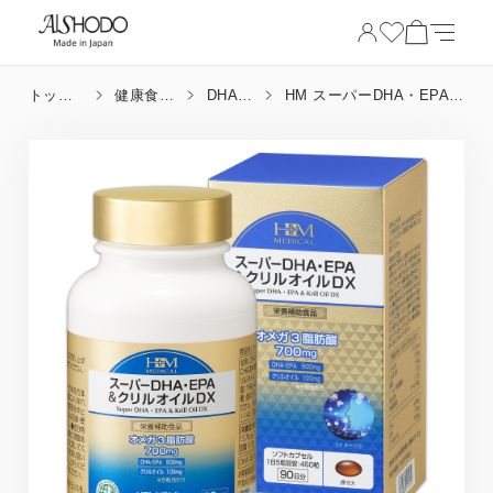
トップ
健康食品
DHA・
HM スーパーDHA・EPA＆
ページ
_成分
EPA
クリルオイルDX