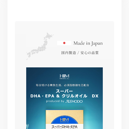
0.038 g
1日5粒を目安に、水またはぬるま湯とともにお召し上
がりください。短期間で大量に摂ることは避けてくだ
さい。