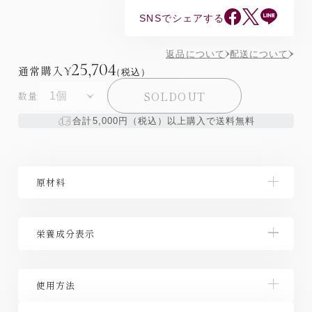
SNSでシェアする
返品について
配送について
25,704
通常購入
¥
（税込）
SOLDOUT
数量
合計5,000円（税込）以上購入で送料無料
原材料
DHA含有精製魚油（国内製造）、食用とうもろこし
栄養成分表示
油、殺菌乳酸菌末 ／ ゼラチン、グリセリン、ミツロ
ウ、グリセリン脂肪酸エステル、抽出ビタミンE、カ
ラメル色素、ビタミンD
【栄養成分表示：1日5粒(2200mg)当たり】 エネルギ
使用方法
ー 15.7 kcal、たんぱく質 0.56 g、脂質 1.44 g（n-3
系脂肪酸 0. 7g）、炭水化物 0.13 g、食塩相当量 0～