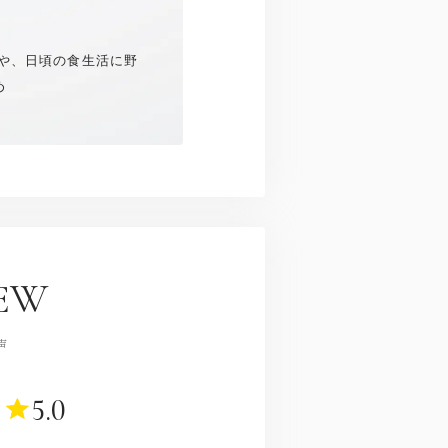
方や、日頃の食生活に野
め
EW
声
5.0