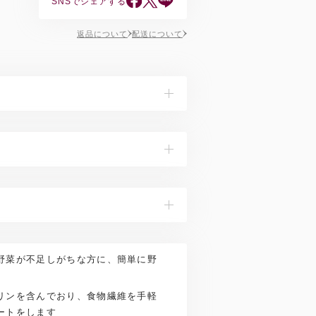
SNSでシェアする
返品について
配送について
末、難消化性デキストリン（小麦を含む）
ンパク質 0.21g、脂質 0.07g、炭水化物
0.01g、カルシウム 3.15mg、カリウム
μｇ
又は牛乳等の飲み物によく混ぜてお召し上がりく
ます。粉末のままお召し上がりいただく
野菜が不足しがちな方に、簡単に野
料に混ぜてお召し上がりください。
リンを含んでおり、食物繊維を手軽
ートをします