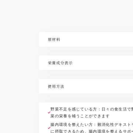
原材料
マルトデキストリン(インドネシア製造）、大麦若葉
栄養成分表示
【栄養成分表示/1包(3g)当たり】熱量 10.26kcal、タ
2.53g、糖質 1.87g、食物繊維 0.66g、食塩相当量 
使用方法
14.97mg、β-カロテン 27.42μｇ、ビタミンＫ 17.52
1日に１包（3g）を目安に、80〜100ml程度の水
ださい。市販のシェイカーを使いますと、よく混ざり
野菜不足を感じている方：日々の食生活で
と、のどに詰まる恐れがございます。必ず水又は、飲
菜の栄養を補うことができます
腸内環境を整えたい方：難消化性デキスト
に摂取できるため、腸内環境を整えるサポ