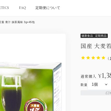
ETICS
FAQ
定期便について
葉 青汁 抹茶風味 3g×45包
健康食品
定期商品
国産 大麦若
（
1,3
¥
通常購入
数量