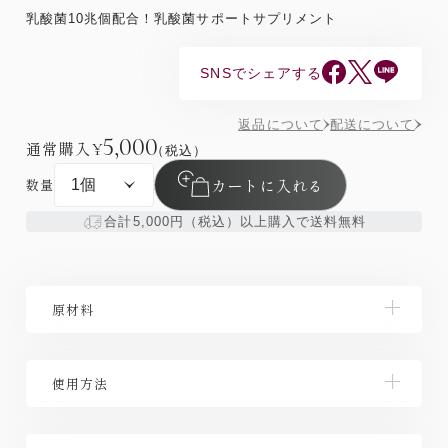
乳酸菌10兆個配合！乳酸菌サポートサプリメント
SNSでシェアする
返品について
配送について
5,000
通常購入
¥
（税込）
カートに入れる
数量
合計5,000円（税込）以上購入で送料無料
原材料
【原材料名】 還元麦芽糖水飴（国内製造）、殺菌乳酸
使用方法
菌末（殺菌乳酸菌末（フェカリス菌）、デキストリ
ン）、ポリデキストロース（水溶性食物繊維）、乾燥
ビール酵母、難消化性デキストリン（水溶性食物繊
1日2粒を目安に、水またはぬるま湯とともにお召し上