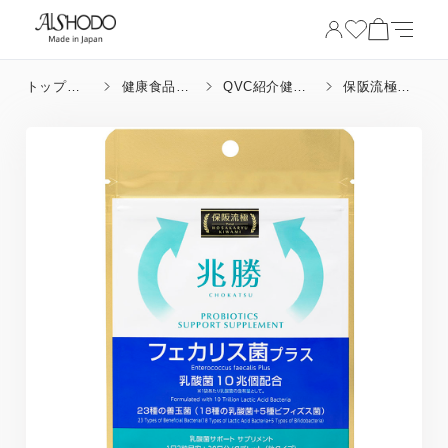
トップペ
健康食品_
QVC紹介健康
保阪流極
ージ
成分
食品
兆勝