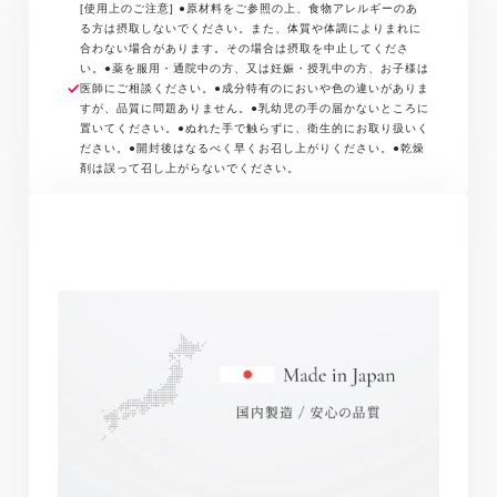
維）、乳酸菌生産物質末、白桃花抽出物、酪酸菌末、
がりください。短期間で大量に摂ることは避けてくだ
[使用上のご注意] ●原材料をご参照の上、食物アレルギーのあ
殺菌乳酸菌混合末、中鎖脂肪酸含有粉末油脂／セルロ
る方は摂取しないでください。また、体質や体調によりまれに
さい。 ●食生活は、主食、主菜、副菜を基本に、食事
合わない場合があります。その場合は摂取を中止してくださ
ース、ステアリン酸カルシウム、二酸化ケイ素、（一
のバランスを。
い。●薬を服用・通院中の方、又は妊娠・授乳中の方、お子様は
部に乳成分・大豆・ももを含む）
医師にご相談ください。●成分特有のにおいや色の違いがありま
すが、品質に問題ありません。●乳幼児の手の届かないところに
置いてください。●ぬれた手で触らずに、衛生的にお取り扱いく
ださい。●開封後はなるべく早くお召し上がりください。●乾燥
剤は誤って召し上がらないでください。