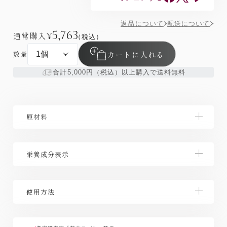
返品について
配送について
5,763
通常購入
¥
（税込）
カートに入れる
数量
合計5,000円（税込）以上購入で送料無料
原材料
還元麦芽糖水飴（国内製造）、でん粉、バラ花びら抽
栄養成分表示
出物、加工油脂、ウコンエキス、エラスチン（魚由
来）/ビタミンC、結晶セルロース、HPC、ステアリン
酸カルシウム、微粒二酸化ケイ素、加工デンプン、着
【栄養成分表示/1日4粒（1.6g）当たり】エネルギー
色料（ビタミンB2）、糊料（CMC-Ca）、ヒマワリレ
使用方法
3.6kcal、たんぱく質0.01g、脂質 0.03g、炭水化物
シチン、紅花色素、プルラン、リン酸一水素カルシウ
0.82g、食塩相当量 0.0006g、ビタミンB2 11.8g、ビ
ム、ヒアルロン酸
タミンC 500mg
1日4粒を目安に、水またはぬるま湯とともにお召し上