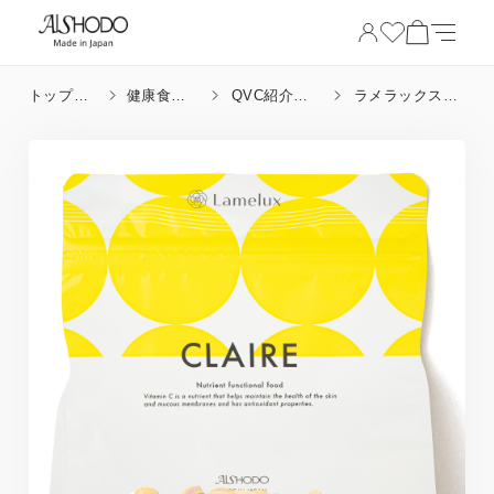
トップペ
健康食品_
QVC紹介健
ラメラックスク
ージ
成分
康食品
レール